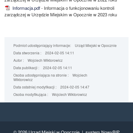
Informacja.pdf
- Informacja o funkcjonowaniu kontroli
zarządczej w Urzędzie Miejskim w Opocznie w 2023 roku
Podmiot udostępniający informacje:
Urząd Miejski w Opocznie
Data stworzenia :
2024-02-05 14:11
Autor :
Wojciech Wiktorowicz
Data publikacji :
2024-02-05 14:11
Osoba udostępniająca na stronie :
Wojciech
Wiktorowicz
Data ostatniej modyfikacji :
2024-02-05 14:47
Osoba modyfikująca :
Wojciech Wiktorowicz
© 2026
Urząd Miejski w Opocznie |
system NowyBIP