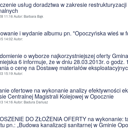
zenie usług doradztwa w zakresie restrukturyzacji z
alnych
28 11:16
Autor
: Barbara Bąk
owanie i wydanie albumu pn. "Opoczyńska wieś w fot
15 14:02
Autor
:
domienie o wyborze najkorzystniejszej oferty Gmin
iejska 6 informuje, że w dniu 28.03.2013r. o godz. 1
ania o cenę na Dostawę materiałów eksploatacyjnyc
03 15:19
Autor
:
anie ofertowe na wykonanie analizy efektywności e
sie Centralnej Magistrali Kolejowej w Opocznie
13 14:16
Autor
: Badura Dariusz
SZENIE DO ZŁOŻENIA OFERTY na wykonanie: tabl
tu pn.: „Budowa kanalizacji sanitarnej w Gminie Opo