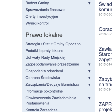
Budżet Gminy
Świadc
komun
Sprawozdania finasowe
2013-05-
Oferty inwestycyjne
Wyniki kontroli
Oprac
Prawo lokalne
2013-05-
Strategia / Statut Gminy Opoczno
Zawia
Podatki i opłaty lokalne
Starom
Uchwały Rady Miejskiej
zapyt
Zagospodarowanie przestrzenne
2013-04-
Gospodarka odpadami
Ochrona Środowiska
Zapyt
na tra
Zarządzenia/Decyzje Burmistrza
2013-03-
Informacje pokontrolne
Obwieszczenia Zawiadomienia
Postanowienia
ZAPRO
projek
Kontrola Zarządcza