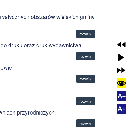
urystycznych obszarów wiejskich gminy
rozwiń
e do druku oraz druk wydawnictwa
rozwiń
nowie
rozwiń
rozwiń
wniach przyrodniczych
rozwiń