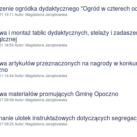
zenie ogródka dydaktycznego "Ogród w czterech o
21 19:11
Autor
: Magdalena Jarzębowska
a i montaż tablic dydaktycznych, stelaży i zadasze
gicznej
21 18:54
Autor
: Magdalena Jarzębowska
wa artykułów przeznaczonych na nagrody w konku
zno
11 14:44
Autor
: Magdalena Jarzębowska
wa materiałów promujących Gminę Opoczno
07 09:58
Autor
: Magdalena Jarzębowska
anie ulotek instruktażowych dotyczących segregac
07 09:25
Autor
: Magdalena Jarzębowska