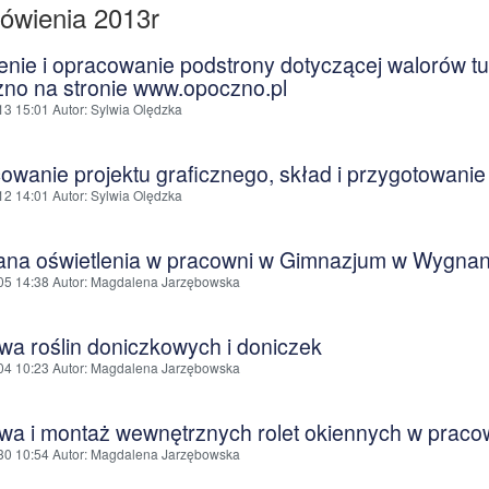
wienia 2013r
enie i opracowanie podstrony dotyczącej walorów t
no na stronie www.opoczno.pl
13 15:01
Autor
: Sylwia Olędzka
owanie projektu graficznego, skład i przygotowani
12 14:01
Autor
: Sylwia Olędzka
na oświetlenia w pracowni w Gimnazjum w Wygna
05 14:38
Autor
: Magdalena Jarzębowska
wa roślin doniczkowych i doniczek
04 10:23
Autor
: Magdalena Jarzębowska
wa i montaż wewnętrznych rolet okiennych w praco
30 10:54
Autor
: Magdalena Jarzębowska