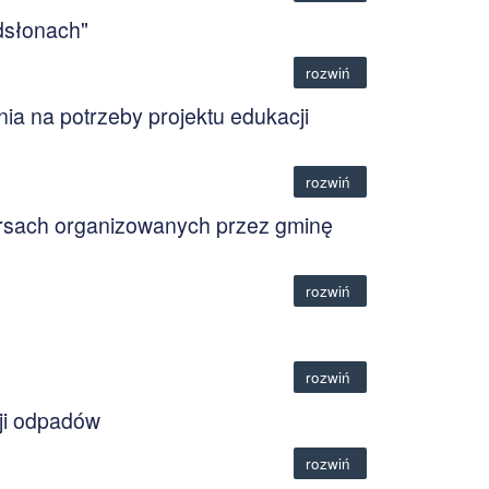
dsłonach"
rozwiń
nia na potrzeby projektu edukacji
rozwiń
rsach organizowanych przez gminę
rozwiń
rozwiń
ji odpadów
rozwiń