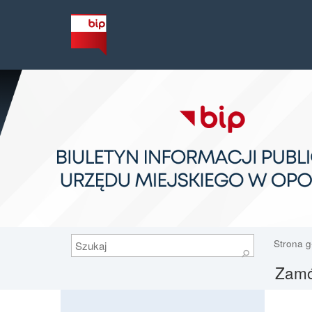
Szukaj
Strona 
⚲
Zamów