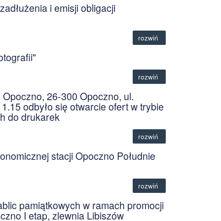
adłużenia i emisji obligacji
rozwiń
ografii"
rozwiń
a Opoczno, 26-300 Opoczno, ul.
1.15 odbyło się otwarcie ofert w trybie
h do drukarek
rozwiń
konomicznej stacji Opoczno Południe
rozwiń
ic pamiątkowych w ramach promocji
czno I etap, zlewnia Libiszów