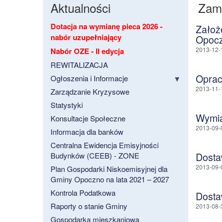
Aktualności
Zamó
Dotacja na wymianę pieca 2026 -
Założ
nabór uzupełniający
Opocz
2013-12-
Nabór OZE - II edycja
REWITALIZACJA
Oprac
Ogłoszenia i Informacje
2013-11-
Zarządzanie Kryzysowe
Statystyki
Wymia
Konsultacje Społeczne
2013-09-
Informacja dla banków
Centralna Ewidencja Emisyjności
Budynków (CEEB) - ZONE
Dosta
2013-09-
Plan Gospodarki Niskoemisyjnej dla
Gminy Opoczno na lata 2021 – 2027
Kontrola Podatkowa
Dosta
Raporty o stanie Gminy
2013-08-
Gospodarka mieszkaniowa