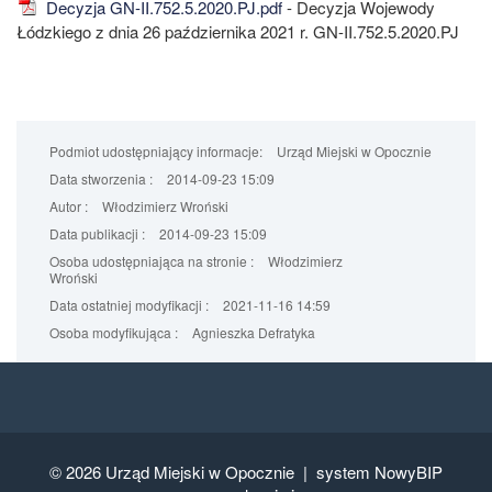
Decyzja GN-II.752.5.2020.PJ.pdf
- Decyzja Wojewody
Łódzkiego z dnia 26 października 2021 r. GN-II.752.5.2020.PJ
Podmiot udostępniający informacje:
Urząd Miejski w Opocznie
Data stworzenia :
2014-09-23 15:09
Autor :
Włodzimierz Wroński
Data publikacji :
2014-09-23 15:09
Osoba udostępniająca na stronie :
Włodzimierz
Wroński
Data ostatniej modyfikacji :
2021-11-16 14:59
Osoba modyfikująca :
Agnieszka Defratyka
© 2026
Urząd Miejski w Opocznie |
system NowyBIP