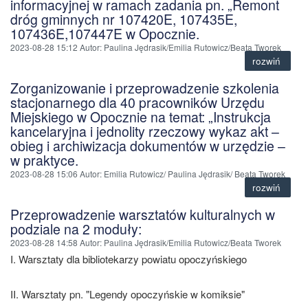
informacyjnej w ramach zadania pn. „Remont
dróg gminnych nr 107420E, 107435E,
107436E,107447E w Opocznie.
2023-08-28 15:12
Autor
: Paulina Jędrasik/Emilia Rutowicz/Beata Tworek
rozwiń
Zorganizowanie i przeprowadzenie szkolenia
stacjonarnego dla 40 pracowników Urzędu
Miejskiego w Opocznie na temat: „Instrukcja
kancelaryjna i jednolity rzeczowy wykaz akt –
obieg i archiwizacja dokumentów w urzędzie –
w praktyce.
2023-08-28 15:06
Autor
: Emilia Rutowicz/ Paulina Jędrasik/ Beata Tworek
rozwiń
Przeprowadzenie warsztatów kulturalnych w
podziale na 2 moduły:
2023-08-28 14:58
Autor
: Paulina Jędrasik/Emilia Rutowicz/Beata Tworek
I. Warsztaty dla bibliotekarzy powiatu opoczyńskiego
II. Warsztaty pn. "Legendy opoczyńskie w komiksie"