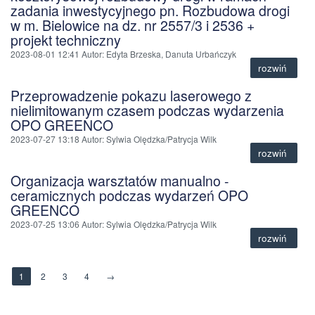
zadania inwestycyjnego pn. Rozbudowa drogi
w m. Bielowice na dz. nr 2557/3 i 2536 +
projekt techniczny
2023-08-01 12:41
Autor
: Edyta Brzeska, Danuta Urbańczyk
rozwiń
Przeprowadzenie pokazu laserowego z
nielimitowanym czasem podczas wydarzenia
OPO GREENCO
2023-07-27 13:18
Autor
: Sylwia Olędzka/Patrycja Wilk
rozwiń
Organizacja warsztatów manualno -
ceramicznych podczas wydarzeń OPO
GREENCO
2023-07-25 13:06
Autor
: Sylwia Olędzka/Patrycja Wilk
rozwiń
1
2
3
4
→