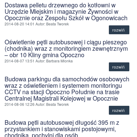
Dostawa pelletu drzewnego do kotłowni w
Urzędzie Miejskim i magazynie Żywności w
Opocznie oraz Zespołu Szkół w Ogonowicach
2014-08-20 14:01
Autor
: Beata Tworek
rozwiń
Oświetlenie pętli autobusowej i ciągu pieszego
(chodnika) wraz z monitoringiem zewnętrznym
– obr 10 Kliny gmina Opoczno
2014-08-07 13:51
Autor
: Barbara Mlonka
rozwiń
Budowa parkingu dla samochodów osobowych
wraz z oświetleniem i systemem monitoringu
CCTV na stacji Opoczno Południe na trasie
Centralnej Magistrali Kolejowej w Opocznie
2014-08-06 12:26
Autor
: Beata Tworek
rozwiń
Budowa pętli autobusowej długość 395 m z
przystankiem i stanowiskami postojowymi,
chodnika, pochylni dla osób