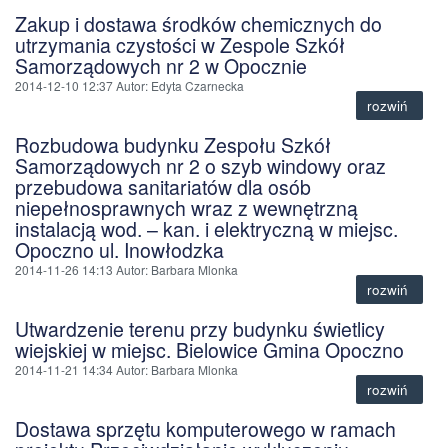
Zakup i dostawa środków chemicznych do
utrzymania czystości w Zespole Szkół
Samorządowych nr 2 w Opocznie
2014-12-10 12:37
Autor
: Edyta Czarnecka
rozwiń
Rozbudowa budynku Zespołu Szkół
Samorządowych nr 2 o szyb windowy oraz
przebudowa sanitariatów dla osób
niepełnosprawnych wraz z wewnętrzną
instalacją wod. – kan. i elektryczną w miejsc.
Opoczno ul. Inowłodzka
2014-11-26 14:13
Autor
: Barbara Mlonka
rozwiń
Utwardzenie terenu przy budynku świetlicy
wiejskiej w miejsc. Bielowice Gmina Opoczno
2014-11-21 14:34
Autor
: Barbara Mlonka
rozwiń
Dostawa sprzętu komputerowego w ramach