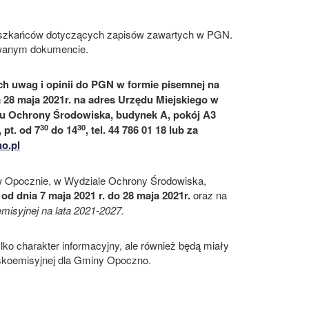
ieszkańców dotyczących zapisów zawartych w PGN.
ywanym dokumencie.
h uwag i opinii do PGN w formie pisemnej na
a 28 maja 2021r. na adres Urzędu Miejskiego w
ału Ochrony Środowiska, budynek A, pokój A3
30
30
, pt. od 7
do 14
, tel. 44 786 01 18 lub za
o.pl
 Opocznie, w Wydziale Ochrony Środowiska,
 od dnia 7 maja 2021 r. do 28 maja 2021r.
oraz na
misyjnej na lata 2021-2027.
ko charakter informacyjny, ale również będą miały
skoemisyjnej dla Gminy Opoczno.