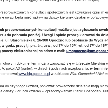
rzeprowadzanych konsultacji społecznych jest uzyskanie opinii m
ne uwagi będą mieć wpływ na dalszy kierunek działań w opracow
h przeprowadzanych konsultacji możliwe jest zgłoszenie swoic
rzu do pobrania poniżej. Uwagi i opinie proszę kierować do dni
e, ul. Staromiejska 6, 26-300 Opoczno lub osobiście do Wydzi
30
30
30
30
, w godz. pracy tj. pn., śr., czw., od 7
do 15
, wt. od 7
do 16
poczty elektronicznej na adres e-mail:
umopoczno@um.opoczn
miotowym dokumentem można zapoznać się w Urzędzie Miejskim w
 A, pokój A3 (parter), w dniach i godzinach urzędowania,
w terminie
internetowej
www.bip.opoczno.pl
w zakładce
Plan Gospodarki Niskoe
m do czynnego udziału, ponieważ prowadzone działania mają nie tyl
a dalszy kierunek działań w opracowywanym Planie Gospodarki Ni