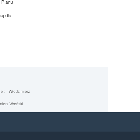
 Planu
ej dla
e :
Włodzimierz
ierz Wroński