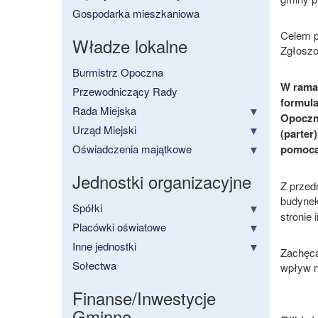
Gospodarka mieszkaniowa
Celem p
Władze lokalne
Zgłoszo
Burmistrz Opoczna
W ramac
Przewodniczący Rady
formula
Rada Miejska
Opoczni
Urząd Miejski
(parter)
Oświadczenia majątkowe
pomocą 
Jednostki organizacyjne
Z przed
budynek
Spółki
stronie 
Placówki oświatowe
Inne jednostki
Zachęca
Sołectwa
wpływ n
Finanse/Inwestycje
Gminne