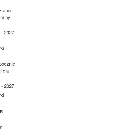
z dnia
Gminy
- 2027 -
ki
pocznie
j dla
 - 2027
ki
go
y