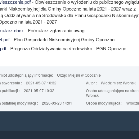
eszczenie.pdf
- Obwieszczenie o wyłożeniu do publicznego wglądu
rki Niskoemisyjnej dla Gminy Opoczno na lata 2021 - 2027 wraz z
ą Oddziaływania na Środowisko dla Planu Gospodarki Niskoemisyjn
poczno na lata 2021 - 2027
mularz.docx
- Formularz zgłaszania uwag
.pdf
- Plan Gospodarki Niskoemisyjnej Gminy Opoczno
pdf
- Prognoza Oddziaływania na środowisko - PGN Opoczno
iot udostępniający informacje:
Urząd Miejski w Opocznie
 stworzenia :
2021-05-07 10:32
Autor :
Włodzimierz Wroński
 publikacji :
2021-05-07 10:32
Osoba udostępniająca na stroni
Wroński
 ostatniej modyfikacji :
2026-03-23 14:01
Osoba modyfikująca :
Włodzim