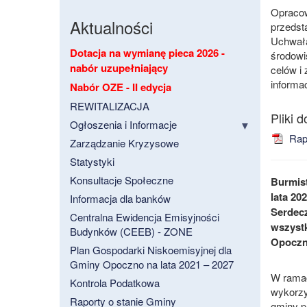
Opracow
Aktualności
przedst
Uchwałą
Dotacja na wymianę pieca 2026 -
środowi
nabór uzupełniający
celów i 
informa
Nabór OZE - II edycja
REWITALIZACJA
Ogłoszenia i Informacje
Rap
Zarządzanie Kryzysowe
Statystyki
Konsultacje Społeczne
Burmist
lata 202
Informacja dla banków
Serdecz
Centralna Ewidencja Emisyjności
wszystk
Budynków (CEEB) - ZONE
Opoczno
Plan Gospodarki Niskoemisyjnej dla
Gminy Opoczno na lata 2021 – 2027
W ramac
Kontrola Podatkowa
wykorzy
Raporty o stanie Gminy
gminy p