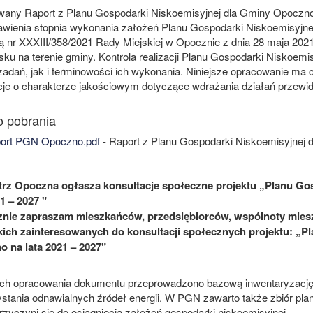
any Raport z Planu Gospodarki Niskoemisyjnej dla Gminy Opoczno n
awienia stopnia wykonania założeń Planu Gospodarki Niskoemisyjne
 nr XXXIII/358/2021 Rady Miejskiej w Opocznie z dnia 28 maja 202
sku na terenie gminy. Kontrola realizacji Planu Gospodarki Niskoemi
zadań, jak i terminowości ich wykonania. Niniejsze opracowanie ma c
cje o charakterze jakościowym dotyczące wdrażania działań przew
ort PGN Opoczno.pdf
- Raport z Planu Gospodarki Niskoemisyjnej 
rz Opoczna ogłasza konsultacje społeczne projektu „Planu Go
1 – 2027 "
nie zapraszam mieszkańców, przedsiębiorców, wspólnoty mies
ich zainteresowanych do konsultacji społecznych projektu: „P
 na lata 2021 – 2027"
h opracowania dokumentu przeprowadzono bazową inwentaryzację
stania odnawialnych źródeł energii. W PGN zawarto także zbiór plano
rzyczyni się do osiągnięcia założeń gospodarki niskoemisyjnej.