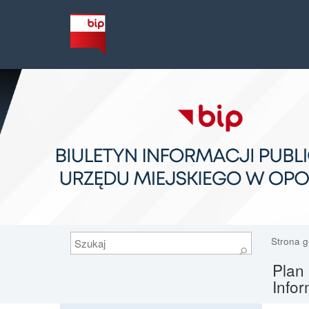
Szukaj
Strona 
⚲
Plan 
Infor