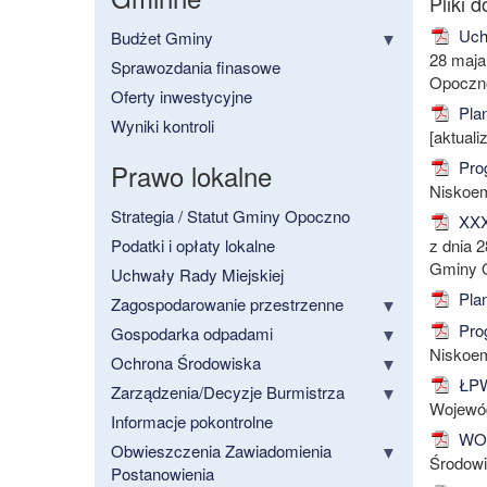
Uch
Budżet Gminy
28 maja
Sprawozdania finasowe
Opoczno 
Oferty inwestycyjne
Plan
Wyniki kontroli
[aktuali
Prog
Prawo lokalne
Niskoemi
Strategia / Statut Gminy Opoczno
XXXI
Podatki i opłaty lokalne
z dnia 
Gminy O
Uchwały Rady Miejskiej
Plan
Zagospodarowanie przestrzenne
Prog
Gospodarka odpadami
Niskoem
Ochrona Środowiska
ŁPW
Zarządzenia/Decyzje Burmistrza
Wojewód
Informacje pokontrolne
WOO
Obwieszczenia Zawiadomienia
Środowi
Postanowienia