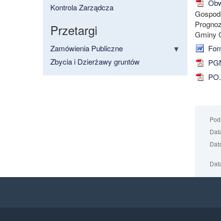
Obwi
Kontrola Zarządcza
Gospoda
Prognoz
Przetargi
Gminy O
Zamówienia Publiczne
For
Zbycia i Dzierżawy gruntów
PGN
PO.
Podm
Data
Data
Data