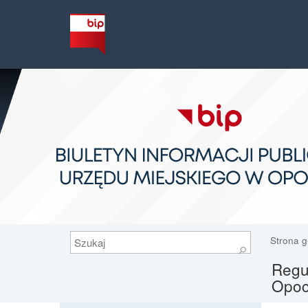
Szukaj
Strona 
⚲
Regul
Opoc