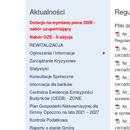
Aktualności
Regu
Dotacja na wymianę pieca 2026 -
nabór uzupełniający
Nr_
Nabór OZE - II edycja
Regulam
REWITALIZACJA
Nr_
Ogłoszenia i Informacje
zarządz
Zarządzanie Kryzysowe
Nr_
Statystyki
zarządz
Konsultacje Społeczne
Nr_
zarządz
Informacja dla banków
Centralna Ewidencja Emisyjności
Nr_
Budynków (CEEB) - ZONE
sprawie
Plan Gospodarki Niskoemisyjnej dla
Nr_
Gminy Opoczno na lata 2021 – 2027
w spraw
Kontrola Podatkowa
Nr_
zarządz
Raporty o stanie Gminy