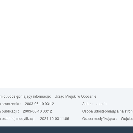
iot udostępniający informacje:
Urząd Miejski w Opocznie
 stworzenia :
2003-06-10 03:12
Autor :
admin
 publikacji :
2003-06-10 03:12
Osoba udostępniająca na stroni
 ostatniej modyfikacji :
2024-10-03 11:06
Osoba modyfikująca :
Wojciec