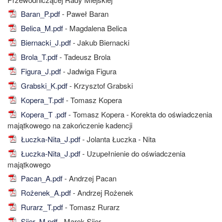
Baran_P.pdf
- Paweł Baran
Belica_M.pdf
- Magdalena Belica
Biernacki_J.pdf
- Jakub Biernacki
Brola_T.pdf
- Tadeusz Brola
Figura_J.pdf
- Jadwiga Figura
Grabski_K.pdf
- Krzysztof Grabski
Kopera_T.pdf
- Tomasz Kopera
Kopera_T .pdf
- Tomasz Kopera - Korekta do oświadczenia
majątkowego na zakończenie kadencji
Łuczka-Nita_J.pdf
- Jolanta Łuczka - Nita
Łuczka-Nita_J.pdf
- Uzupełnienie do oświadczenia
majątkowego
Pacan_A.pdf
- Andrzej Pacan
Rożenek_A.pdf
- Andrzej Rożenek
Rurarz_T.pdf
- Tomasz Rurarz
Sijer_M.pdf
- Marek Sijer