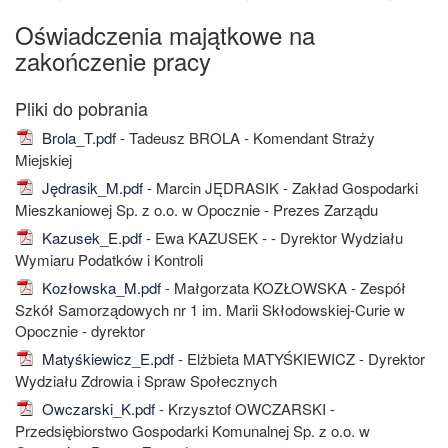
Oświadczenia majątkowe na
zakończenie pracy
Brola_T.pdf
- Tadeusz BROLA - Komendant Straży
Miejskiej
Jędrasik_M.pdf
- Marcin JĘDRASIK - Zakład Gospodarki
Mieszkaniowej Sp. z o.o. w Opocznie - Prezes Zarządu
Kazusek_E.pdf
- Ewa KAZUSEK - - Dyrektor Wydziału
Wymiaru Podatków i Kontroli
Kozłowska_M.pdf
- Małgorzata KOZŁOWSKA - Zespół
Szkół Samorządowych nr 1 im. Marii Skłodowskiej-Curie w
Opocznie - dyrektor
Matyśkiewicz_E.pdf
- Elżbieta MATYŚKIEWICZ - Dyrektor
Wydziału Zdrowia i Spraw Społecznych
Owczarski_K.pdf
- Krzysztof OWCZARSKI -
Przedsiębiorstwo Gospodarki Komunalnej Sp. z o.o. w