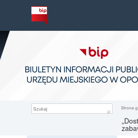
Szukaj
Strona 
⚲
„Dos
zabaw