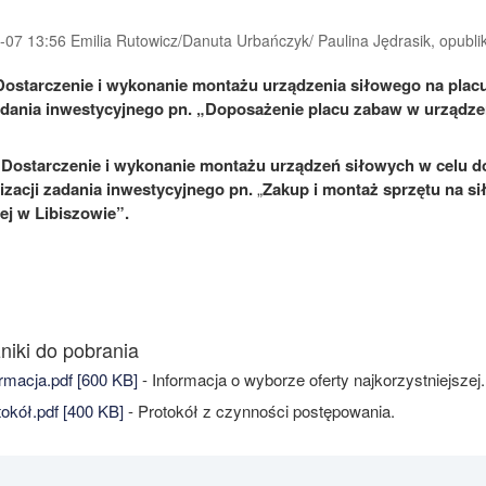
07 13:56 Emilia Rutowicz/Danuta Urbańczyk/ Paulina Jędrasik, opublik
Dostarczenie i wykonanie montażu urządzenia siłowego na pla
zadania inwestycyjnego pn. „Doposażenie placu zabaw w urządzen
–
Dostarczenie i wykonanie montażu urządzeń siłowych w celu d
izacji zadania inwestycyjnego pn.
„
Zakup i montaż sprzętu na si
j w Libiszowie”.
niki do pobrania
rmacja.pdf [600 KB]
- Informacja o wyborze oferty najkorzystniejszej.
okół.pdf [400 KB]
- Protokół z czynności postępowania.