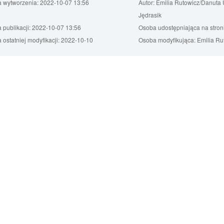
a wytworzenia:
2022-10-07 13:56
Autor:
Emilia Rutowicz/Danuta 
Jędrasik
 publikacji:
2022-10-07 13:56
Osoba udostępniająca na stron
 ostatniej modyfikacji:
2022-10-10
Osoba modyfikująca:
Emilia Ru