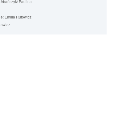
Urbańczyk/ Paulina
ie:
Emilia Rutowicz
towicz