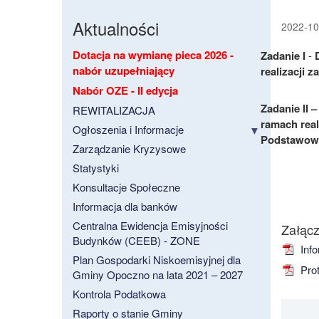
Aktualności
2022-10-
Dotacja na wymianę pieca 2026 -
Zadanie I
-
nabór uzupełniający
realizacji 
Nabór OZE - II edycja
Zadanie II 
REWITALIZACJA
ramach real
Ogłoszenia i Informacje
Podstawowe
Zarządzanie Kryzysowe
Statystyki
Konsultacje Społeczne
Informacja dla banków
Centralna Ewidencja Emisyjności
Załącz
Budynków (CEEB) - ZONE
Info
Plan Gospodarki Niskoemisyjnej dla
Prot
Gminy Opoczno na lata 2021 – 2027
Kontrola Podatkowa
Raporty o stanie Gminy