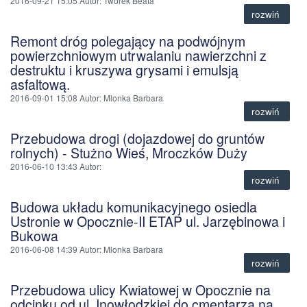
2016-09-21 15:05
Autor
: Tworek Beata
rozwiń
Remont dróg polegający na podwójnym
powierzchniowym utrwalaniu nawierzchni z
destruktu i kruszywa grysami i emulsją
asfaltową.
2016-09-01 15:08
Autor
: Mlonka Barbara
rozwiń
Przebudowa drogi (dojazdowej do gruntów
rolnych) - Stużno Wieś, Mroczków Duży
2016-06-10 13:43
Autor
:
rozwiń
Budowa układu komunikacyjnego osiedla
Ustronie w Opocznie-II ETAP ul. Jarzębinowa i
Bukowa
2016-06-08 14:39
Autor
: Mlonka Barbara
rozwiń
Przebudowa ulicy Kwiatowej w Opocznie na
odcinku od ul. Inowłodzkiej do cmentarza na