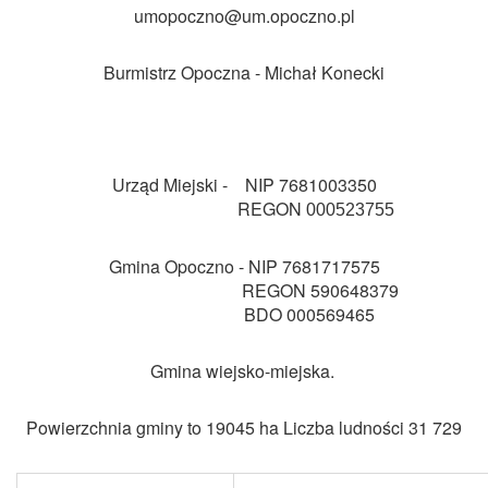
umopoczno@um.opoczno.pl
Burmistrz Opoczna - Michał Konecki
Urząd Miejski -
NIP 7
681003350
REGON
000523755
Gmina Opoczno - NIP 7681717575
REGON 590648379
BDO 000569465
Gmina wiejsko-miejska.
Powierzchnia gminy to 19045 ha Liczba ludności 31 729